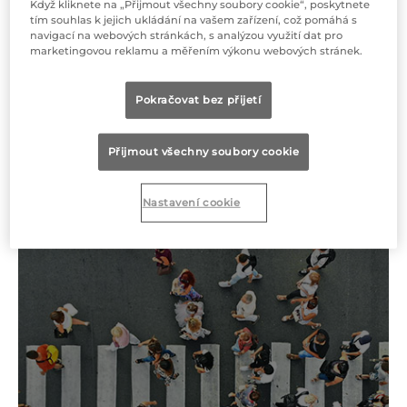
měsíců života, ale bezprostředně po
Když kliknete na „Přijmout všechny soubory cookie“, poskytnete
tím souhlas k jejich ukládání na vašem zařízení, což pomáhá s
narození je přítomna jen velmi zřídka,
navigací na webových stránkách, s analýzou využití dat pro
dokonce i v případě silné genetické
marketingovou reklamu a měřením výkonu webových stránek.
predispozice.
Pokračovat bez přijetí
Alergie v některých případech nepřetrvává
po celý život; začíná spontánně a u
Přijmout všechny soubory cookie
některých pacientů může také spontánně
vymizet.
Nastavení cookie