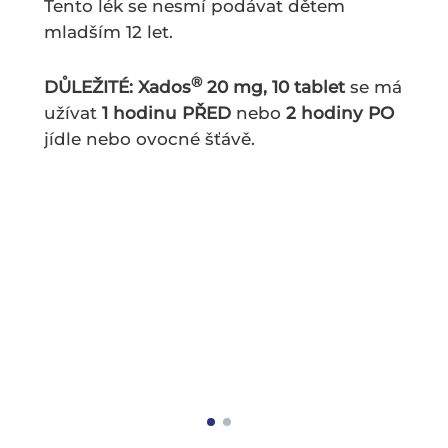
Tento lék se nesmí podávat dětem
mladším 12 let.
®
DŮLEŽITÉ: Xados
20 mg, 10 tablet
se má
užívat
1 hodinu PŘED
nebo
2 hodiny PO
jídle nebo ovocné šťávě.